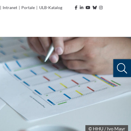
|
Intranet
|
Portale
|
ULB-Katalog
© HHU / Ivo Mayr